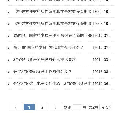
规定》与1987年颁发的两个业务文件相比有哪
21]
《机关文件材料归档范围和文书档案保管期限
[2008-10-
些主要变化?
规定》制定过程经历了哪几个阶段?
21]
《机关文件材料归档范围和文书档案保管期限
[2008-10-
规定》制定的指导思想和原则是什么?
21]
财政部、国家档案局令第79号发布了新的《会
[2017-07-
计档案管理办法》（以下简称新《管理办
03]
第五届“国际档案日”的活动主题是什么？
[2017-07-
法》）的背景和过程？
03]
档案登记备份的光盘有什么技术要求
[2014-03-
31]
开展档案登记备份工作有何意义？
[2013-08-
01]
数字档案馆、电子文件中心、档案登记备份中
[2012-06-
心三者的关系？
17]
<
1
2
>
到第
页
共2页
确定