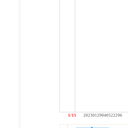
1/15
20230129040522296