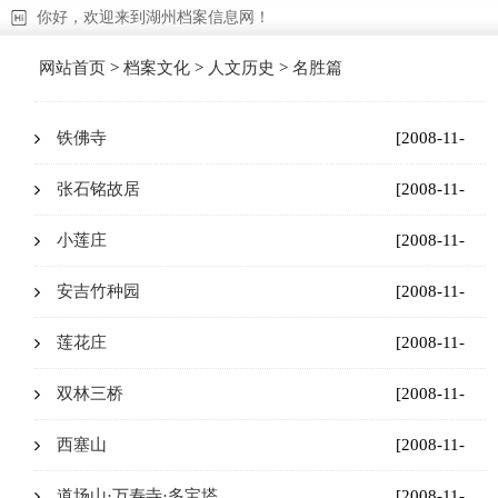
你好，欢迎来到湖州档案信息网！
网站首页
>
档案文化
>
人文历史
>
名胜篇
铁佛寺
[2008-11-
18]
张石铭故居
[2008-11-
18]
小莲庄
[2008-11-
18]
安吉竹种园
[2008-11-
18]
莲花庄
[2008-11-
24]
双林三桥
[2008-11-
18]
西塞山
[2008-11-
18]
道场山·万寿寺·多宝塔
[2008-11-