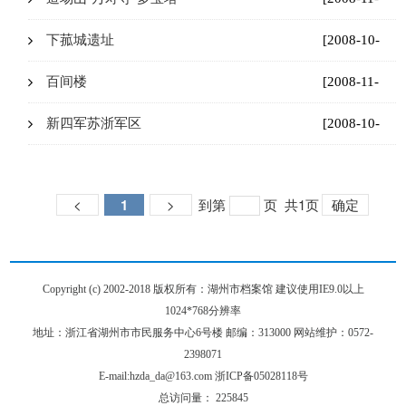
18]
下菰城遗址
[2008-10-
31]
百间楼
[2008-11-
18]
新四军苏浙军区
[2008-10-
31]
<
1
>
到第
页
共1页
确定
Copyright (c) 2002-2018 版权所有：湖州市档案馆 建议使用IE9.0以上
1024*768分辨率
地址：浙江省湖州市市民服务中心6号楼 邮编：313000 网站维护：0572-
2398071
E-mail:hzda_da@163.com 浙ICP备05028118号
总访问量：
225845