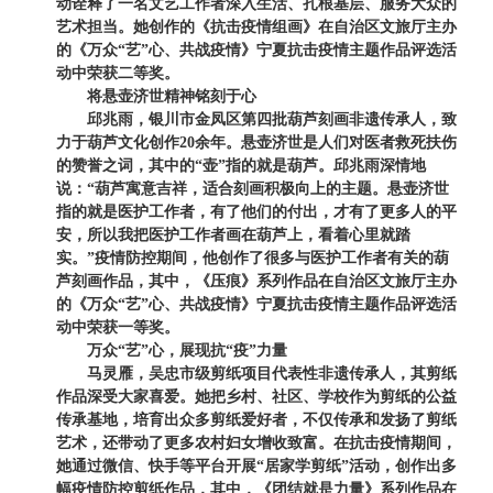
动诠释了一名文艺工作者深入生活、扎根基层、服务大众的
艺术担当。她创作的《抗击疫情组画》在自治区文旅厅主办
的《万众“艺”心、共战疫情》宁夏抗击疫情主题作品评选活
动中荣获二等奖。
将悬壶济世精神铭刻于心
邱兆雨，银川市金凤区第四批葫芦刻画非遗传承人，致
力于葫芦文化创作20余年。悬壶济世是人们对医者救死扶伤
的赞誉之词，其中的“壶”指的就是葫芦。邱兆雨深情地
说：“葫芦寓意吉祥，适合刻画积极向上的主题。悬壶济世
指的就是医护工作者，有了他们的付出，才有了更多人的平
安，所以我把医护工作者画在葫芦上，看着心里就踏
实。”疫情防控期间，他创作了很多与医护工作者有关的葫
芦刻画作品，其中，《压痕》系列作品在自治区文旅厅主办
的《万众“艺”心、共战疫情》宁夏抗击疫情主题作品评选活
动中荣获一等奖。
万众“艺”心，展现抗“疫”力量
马灵雁，吴忠市级剪纸项目代表性非遗传承人，其剪纸
作品深受大家喜爱。她把乡村、社区、学校作为剪纸的公益
传承基地，培育出众多剪纸爱好者，不仅传承和发扬了剪纸
艺术，还带动了更多农村妇女增收致富。在抗击疫情期间，
她通过微信、快手等平台开展“居家学剪纸”活动，创作出多
幅疫情防控剪纸作品，其中，《团结就是力量》系列作品在