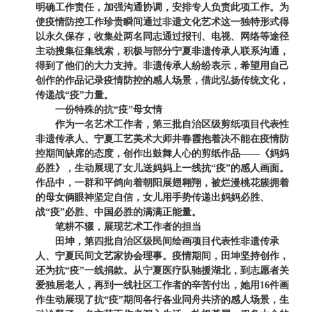
明确工作责任，加强沟通协调，安排专人负责此项工作。为
使疫情防控工作珍贵瞬间通过非遗文化艺术这一独特形式得
以永久保存，收集处两名同志通过报刊、电视、网络等途径
主动搜集征集线索，积极与部分宁夏非遗传承人联系沟通，
得到了他们的大力支持。非遗传承人纷纷表示，希望用自己
创作的作品记录疫情防控的感人场景，借此弘扬传统文化，
传递战“疫”力量。
一份特殊的抗“疫”母女情
作为一名艺术工作者，第三批自治区级剪纸项目代表性
非遗传承人、宁夏工艺美术大师井春霞抱着决不能在疫情防
控期间缺席的态度，创作出鼓舞人心的剪纸作品——《妈妈
必胜》，生动展现了女儿送妈妈上一线抗“疫”的感人画面。
作品中，一群和平鸽向着朝阳展翅翱翔，被烂漫桃花簇拥着
的母女俩眼神坚定自信，女儿用手势传递出妈妈必胜、
战“疫”必胜、中国必胜的满满正能量。
笔耕不辍，展现艺术工作者的担当
田坤，第四批自治区级民间绘画项目代表性非遗传承
人、宁夏民间文艺家协会理事。疫情期间，田坤坚持创作，
还为抗“疫”一线捐款。从宁夏医疗队驰援湖北，到志愿者关
爱独居老人，再到一线社区工作者的辛苦付出，她用16件画
作生动展现了抗“疫”期间各行各业同舟共济的感人场景，生