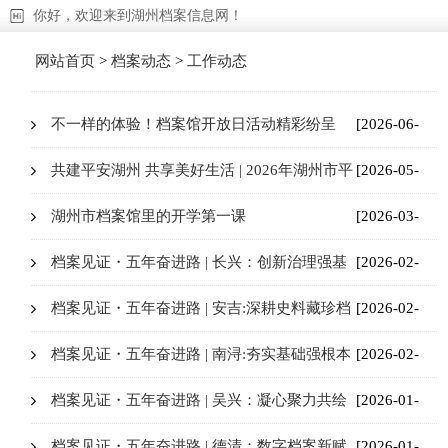
你好，欢迎来到湖州档案信息网！
网站首页
>
档案动态
>
工作动态
不一样的体验！档案馆开放日活动精彩纷呈
[2026-06-
22]
共建平安湖州 共享美好生活 | 2026年湖州市平
[2026-05-
安文化周暨“平安德清合伙人”启动仪式举行
08]
湖州市档案馆里的开学第一课
[2026-03-
11]
档案见证・五年奋进路 | 长兴：创新治理强基
[2026-02-
础 活化利用惠民生
11]
档案见证・五年奋进路 | 安吉:深耕史料藏珍档
[2026-02-
创新服务惠民生
11]
档案见证・五年奋进路 | 南浔:夯实基础强根本
[2026-02-
数智赋能促转型
06]
档案见证・五年奋进路 | 吴兴：凝心聚力共绘
[2026-01-
五年画卷 守正创新彰显档案担当
22]
档案见证・五年奋进路 | 德清：数字档案新赋
[2026-01-