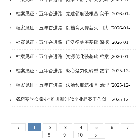
能 全民阅读零距离
19]
档案见证・五年奋进路 | ‌党建领航强根基 实干
[2026-01-
争先谱新篇
19]
档案见证・五年奋进路 | ‌以档育人传薪火，以
[2026-01-
文化人启新程
09]
档案见证・五年奋进路 | 广泛征集夯基础 深挖
[2026-01-
档案强利用
09]
档案见证・五年奋进路 | 资源优化强基础 档案
[2026-01-
服务提质效
05]
档案见证・五年奋进路 | 凝心聚力促转型 数字
[2025-12-
赋能谱新篇
30]
档案见证・五年奋进路 | 法治领航筑根基 治理
[2025-12-
赋能提质效
29]
省档案学会举办“推进新时代企业档案工作创
[2025-12-
新实践与高质量发展”学术研讨会
29]
<
1
2
3
4
5
6
7
8
9
10
>