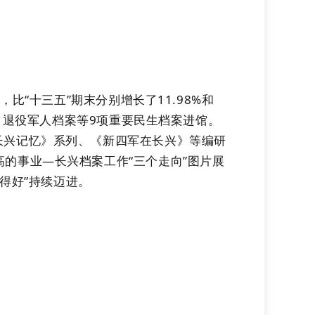
件
，
比
“十三五”期末分别增长了11.98%和
、退役军人档案等9
项
重要民生档案进馆
。
长兴记忆》系列
、《新四军在长兴》等
编研
高的事业
—长兴档案工作“三个走向”图片展
用得好”持续迈进。