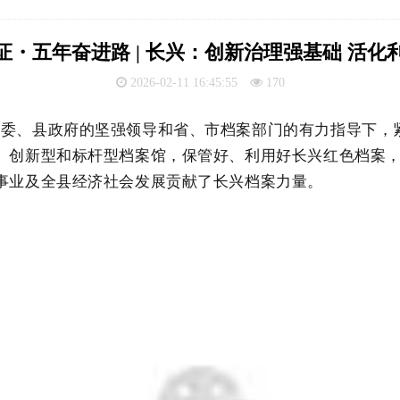
证・五年奋进路 | 长兴：创新治理强基础 活化
2026-02-11 16:45:55
170
县委、县政府的坚强领导和省、市档案部门的有力指导下，
、创新型和标杆型档案馆，保管好、利用好长兴红色档案
事业及
全县经济社会发展贡献了
长兴档案
力量。